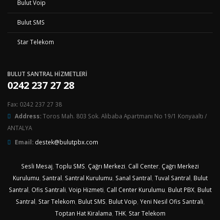
Bulut Voip
Bulut SMS
Star Telekom
BULUT SANTRAL HİZMETLERİ
0242 237 27 28
Fax: 0242 237 27 38
Address:
Toros Mah. 803 Sok. Alibaba Apartmanı No 19/1 Konyaaltı /
ANTALYA
Email:
destek@bulutpbx.com
Sesli Mesaj
,
Toplu SMS
,
Çağrı Merkezi
,
Call Center
,
Çağrı Merkezi
Kurulumu
,
Santral
,
Santral Kurulumu
,
Sanal Santral
,
Tuval Santral
,
Bulut
Santral
,
Ofis Santrali
,
Voip Hizmeti
,
Call Center Kurulumu
,
Bulut PBX
,
Bulut
Santral
,
Star Telekom
,
Bulut SMS
,
Bulut Voip
,
Yeni Nesil Ofis Santrali
,
Toptan Hat Kiralama
,
THK
,
Star Telekom